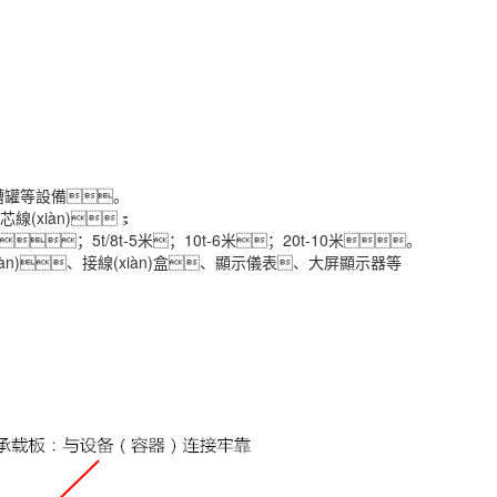
槽罐等設備。
為六芯線(xiàn)；
-3.8米；5t/8t-5米；10t-6米；20t-10米。
àn)、接線(xiàn)盒、顯示儀表、大屏顯示器等