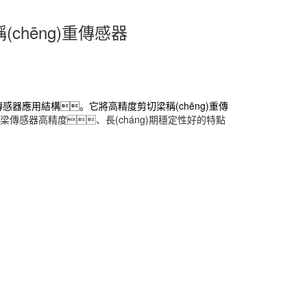
(chēng)重傳感器
型傳感器應用結構。它將高精度剪切梁稱(chēng)重傳
梁傳感器高精度、長(cháng)期穩定性好的特點