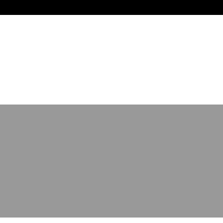
新聞動(dòng)態(tài)
產(chǎn)品中心
視頻