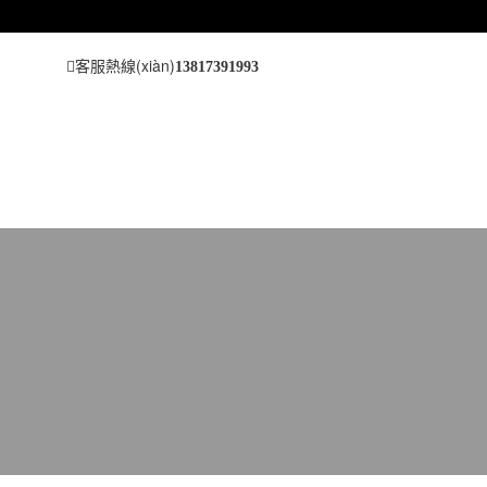
客服熱線(xiàn)
13817391993
中心
榮譽(yù)資質(zhì)