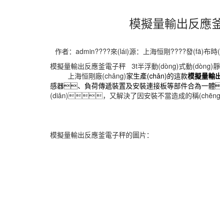
模擬量輸出反應釜電子
作者：admin????來(lái)源：上海恒剛????發(fā)布時(s
模擬量輸出反應釜電子秤 3t半浮動(dòng)式動(dòng)靜兩
上海恒剛廠(chǎng)
家生產(chǎn)的這款
模擬量輸
感器、負荷傳遞裝置及安裝連接板等部件合為一體
(diǎn)，又解決了因安裝不當造成的稱(chēng
模擬量輸出反應釜電子秤的圖片：