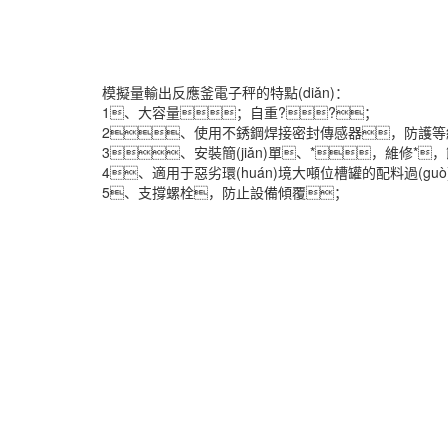
模擬量輸出反應釜電子秤的特點(diǎn)：
1、大容量；自重??；
2、使用不銹鋼焊接密封傳感器，防護等級IP
3、安裝簡(jiǎn)單、*，維修*，
4、適用于惡劣環(huán)境大噸位槽罐的配料過(guò
5、支撐螺栓，防止設備傾覆；