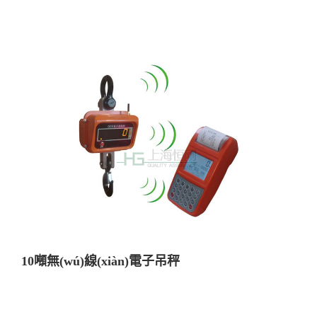
10噸無(wú)線(xiàn)電子吊秤