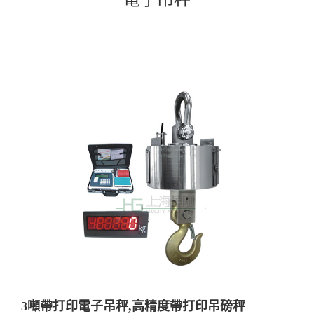
3噸帶打印電子吊秤,高精度帶打印吊磅秤