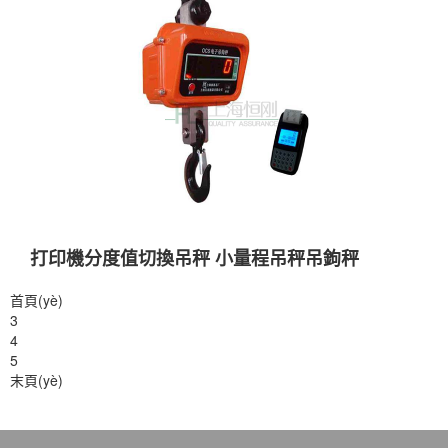
打印機分度值切換吊秤 小量程吊秤吊鉤秤
首頁(yè)
3
4
5
末頁(yè)