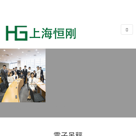
主頁(yè)
>
產(chǎn)品中心
>
電子吊秤
>
電子吊秤