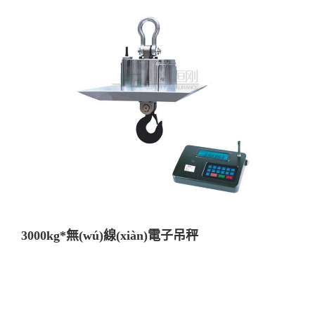
3000kg*無(wú)線(xiàn)電子吊秤