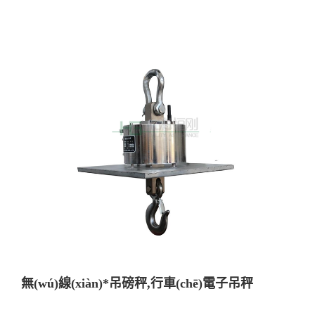
無(wú)線(xiàn)*吊磅秤,行車(chē)電子吊秤