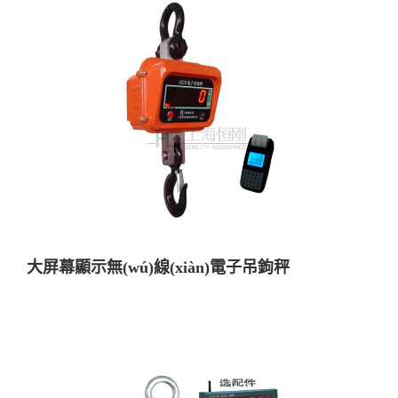
大屏幕顯示無(wú)線(xiàn)電子吊鉤秤