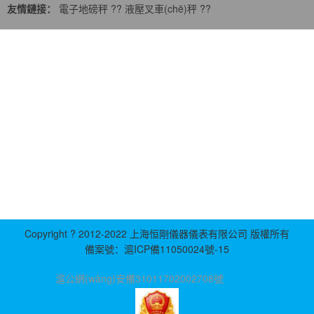
電子地磅秤
??
液壓叉車(chē)秤
??
友情鏈接：
在線(xiàn)客服 ：
????服務(wù)熱線(xiàn)：021-60512819
????電子郵箱: 422624423@qq.com
公司地址：上海松江新橋鎮新中街199弄24-26號
上海恒剛儀器儀表有限公司主營(yíng)：
電子地磅,
電子吊
等產
秤,
電子臺秤,
牲畜秤,
電子計重秤,
稱(chēng)重模塊
(chǎn)品
Copyright ? 2012-2022 上海恒剛儀器儀表有限公司 版權所有
備案號：
滬ICP備11050024號-15
滬公網(wǎng)安備31011702002708號