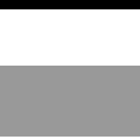
新聞動(dòng)態(tài)
產(chǎn)品中心
視頻