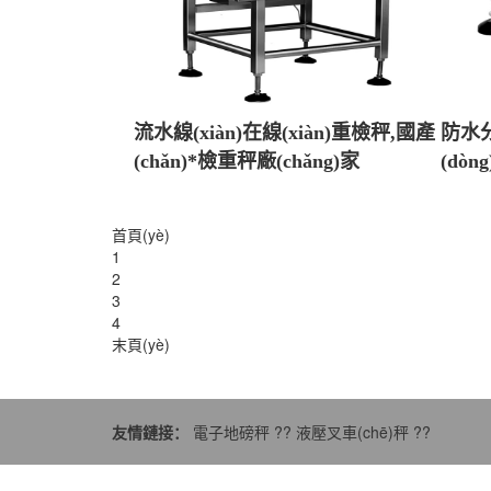
流水線(xiàn)在線(xiàn)重檢秤,國產
防水
(chǎn)*檢重秤廠(chǎng)家
(dòn
首頁(yè)
1
2
3
4
末頁(yè)
電子地磅秤
??
液壓叉車(chē)秤
??
友情鏈接：