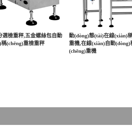
分選檢重秤,五金螺絲包自動
動(dòng)態(tài)在線(xiàn)稱
g)稱(chēng)重檢重秤
重機,在線(xiàn)自動(dòng
(chēng)重機