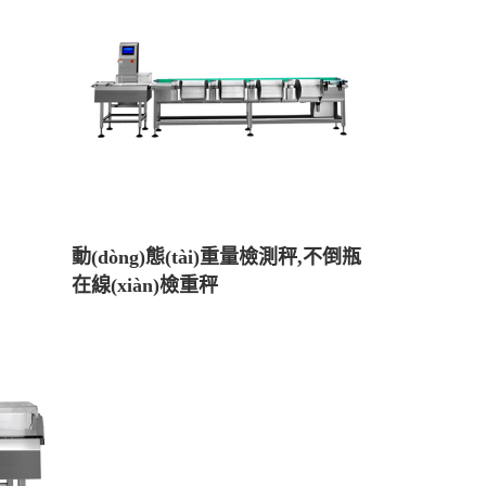
動(dòng)態(tài)重量檢測秤,不倒瓶
在線(xiàn)檢重秤