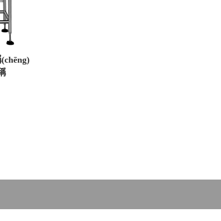
(chēng)
)稱