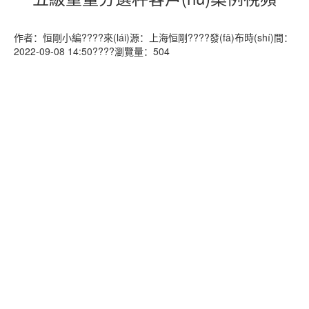
作者：恒剛小編????來(lái)源：上海恒剛????發(fā)布時(shí)間：
2022-09-08 14:50????瀏覽量：
504