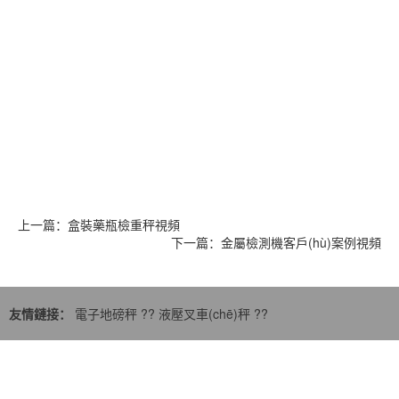
上一篇：
盒裝藥瓶檢重秤視頻
下一篇：
金屬檢測機客戶(hù)案例視頻
電子地磅秤
??
液壓叉車(chē)秤
??
友情鏈接：
在線(xiàn)客服 ：
????服務(wù)熱線(xiàn)：021-60512819