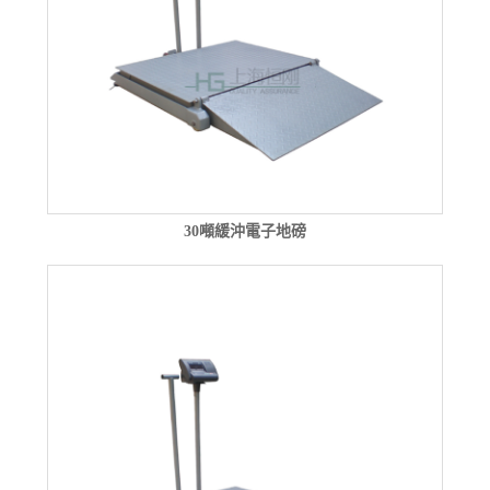
30噸緩沖電子地磅