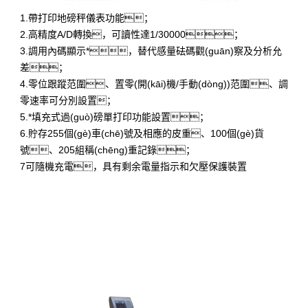
1.帶打印地磅秤儀表功能；
2.高精度A/D轉換，可讀性達1/30000；
3.調用內碼顯示*，替代感量砝碼觀(guān)察及分析允
差；
4.零位跟蹤范圍、置零(開(kāi)機/手動(dòng))范圍、調
零速率可分別設置；
5.*填充式過(guò)磅單打印功能設置；
6.貯存255個(gè)車(chē)號及相應的皮重、100個(gè)貨
號、205組稱(chēng)重記錄；
7可隨機充電，具有剩余電量指示和欠壓保護裝置