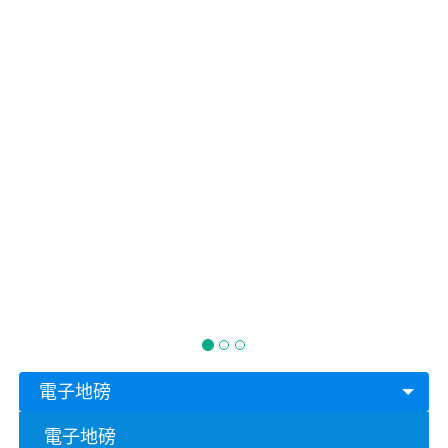
電子地磅
電子地磅