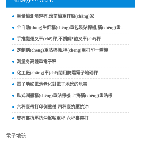
重量檢測滾道秤,滾筒檢重秤廠(chǎng)家
全自動(dòng)生鮮稱(chēng)重包裝貼標機,稱(chēng)重貼標
手推搬運叉車(chē)秤,不銹鋼*蝕叉車(chē)秤
定制稱(chēng)重貼標機,稱(chēng)重打印一體機
測量身高體重電子秤
化工廠(chǎng)車(chē)間用防爆電子地磅秤
電子地磅電池老化對電子地磅的危害
臥式圓瓶稱(chēng)重貼標機 上海稱(chēng)重貼標
六秤臺帶打印側重儀 四秤臺抗壓抗沖
雙秤臺抗壓抗沖擊軸重秤 六秤臺帶打
電子地磅