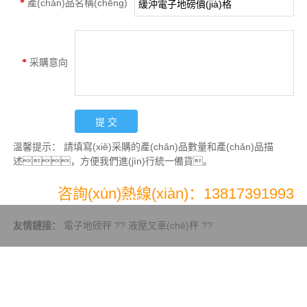
產(chǎn)品名稱(chēng)
*
采購意向
*
溫馨提示：
請填寫(xiě)采購的產(chǎn)品數量和產(chǎn)品描
述，方便我們進(jìn)行統一備貨。
咨詢(xún)熱線(xiàn)：13817391993
電子地磅秤
??
液壓叉車(chē)秤
??
友情鏈接：
在線(xiàn)客服 ：
????服務(wù)熱線(xiàn)：021-60512819
????電子郵箱: 422624423@qq.com