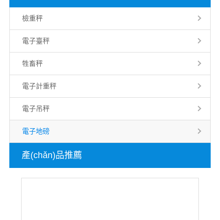
檢重秤
電子臺秤
牲畜秤
電子計重秤
電子吊秤
電子地磅
產(chǎn)品推薦