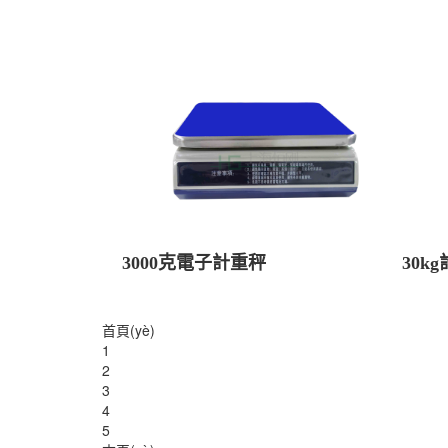
3000克電子計重秤
30k
首頁(yè)
1
2
3
4
5