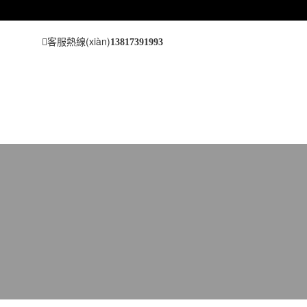
客服熱線(xiàn)
13817391993
中心
榮譽(yù)資質(zhì)