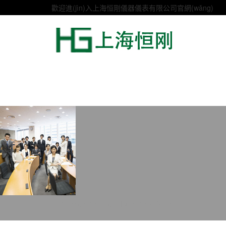
歡迎進(jìn)入上海恒剛儀器儀表有限公司官網(wǎng)
網(wǎng)站首頁(yè)
關(guān)于我們
技術(shù)文章
聯(lián)系我們
主頁(yè)
>
產(chǎn)品中心
>
電子計重秤
>