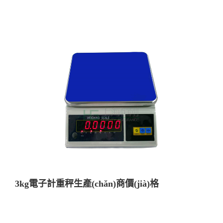
3kg電子計重秤生產(chǎn)商價(jià)格