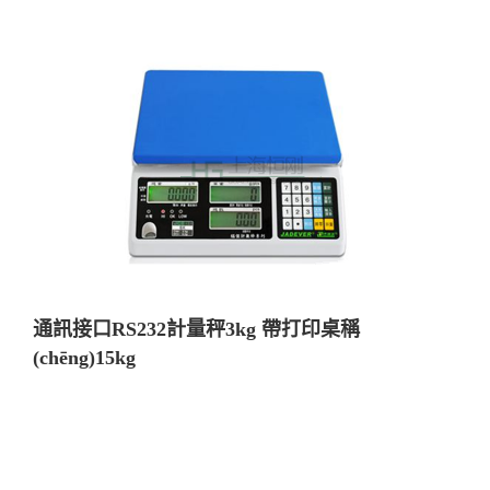
通訊接口RS232計量秤3kg 帶打印桌稱
(chēng)15kg