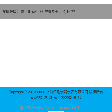
電子地磅秤
??
液壓叉車(chē)秤
??
友情鏈接：
在線(xiàn)客服 ：
????服務(wù)熱線(xiàn)：021-60512819
????電子郵箱: 422624423@qq.com
公司地址：上海松江新橋鎮新中街199弄24-26號
上海恒剛儀器儀表有限公司主營(yíng)：
電子地磅,
電子吊
等產
秤,
電子臺秤,
牲畜秤,
電子計重秤,
稱(chēng)重模塊
(chǎn)品
Copyright ? 2012-2022 上海恒剛儀器儀表有限公司 版權所有
備案號：
滬ICP備11050024號-15
滬公網(wǎng)安備31011702002708號