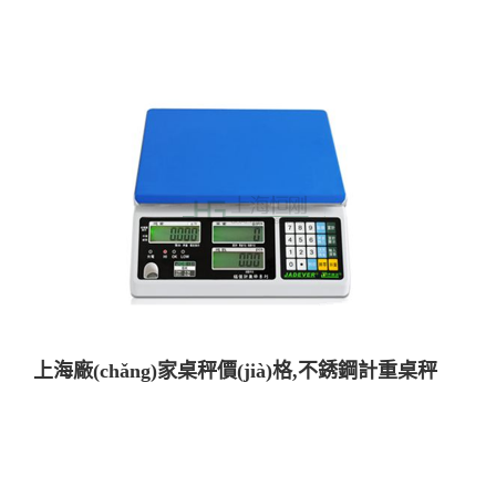
上海廠(chǎng)家桌秤價(jià)格,不銹鋼計重桌秤