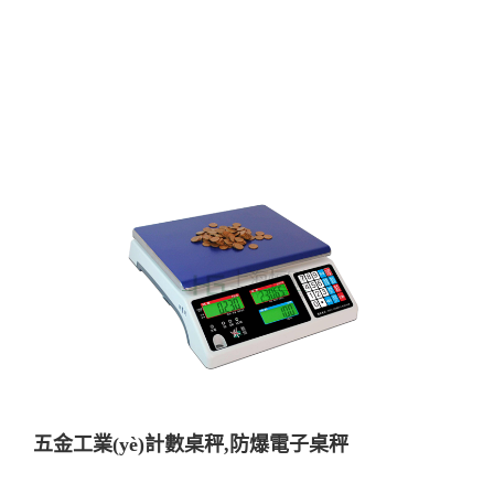
五金工業(yè)計數桌秤,防爆電子桌秤