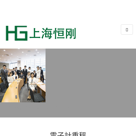
主頁(yè)
>
產(chǎn)品中心
>
電子計重秤
>
電子計重秤