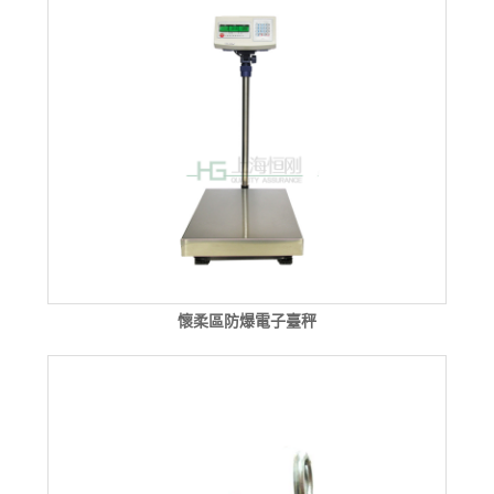
懷柔區防爆電子臺秤