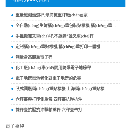
重量檢測滾道秤,滾筒檢重秤廠(chǎng)家
全自動(dòng)生鮮稱(chēng)重包裝貼標機,稱(chēng)重貼標
手推搬運叉車(chē)秤,不銹鋼*蝕叉車(chē)秤
定制稱(chēng)重貼標機,稱(chēng)重打印一體機
測量身高體重電子秤
化工廠(chǎng)車(chē)間用防爆電子地磅秤
電子地磅電池老化對電子地磅的危害
臥式圓瓶稱(chēng)重貼標機 上海稱(chēng)重貼標
六秤臺帶打印側重儀 四秤臺抗壓抗沖
雙秤臺抗壓抗沖擊軸重秤 六秤臺帶打
電子臺秤