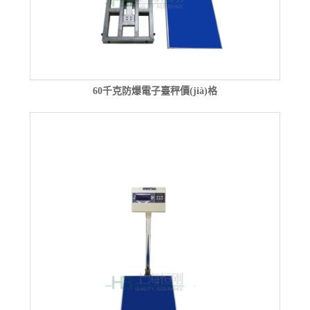
60千克防爆電子臺秤價(jià)格