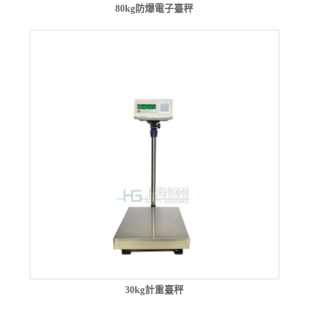
80kg防爆電子臺秤
30kg計重臺秤