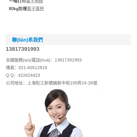
一噸打印
電子地磅
80kg防爆
電子臺秤
聯(lián)系我們
13817391993
全國服務(wù)電話(huà)：13817391993
傳真：021-60512819
Q Q：422624423
公司地址：上海松江新橋鎮新中街199弄24-26號