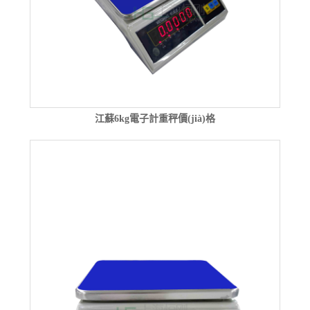
江蘇6kg電子計重秤價(jià)格