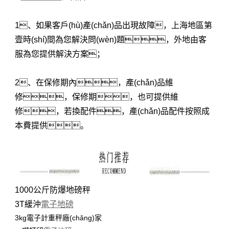
1、如果客戶(hù)產(chǎn)品出現故障，上海地區第
壹時(shí)間為您解決問(wèn)題，外地由客
服為您提供解決方案；
2、在保修期內，產(chǎn)品維
修，保修期，也可提供維
修，若換配件，產(chǎn)品配件按照成
本費提供。
1000公斤防爆地磅秤
3T緩沖
電子地磅
3kg電子計重秤廠(chǎng)家