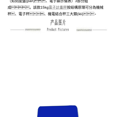
（如刻度盤(pán)、電子顯示儀表）3部分組
成。該款
15kg
按結構原理可分為機械
電子計重秤
秤、電子秤、機電結合秤三大類(lèi)。