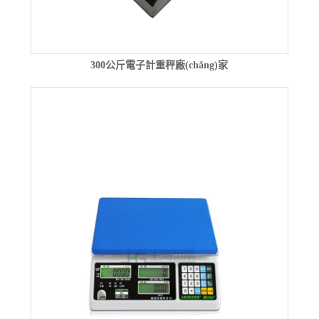
300公斤電子計重秤廠(chǎng)家