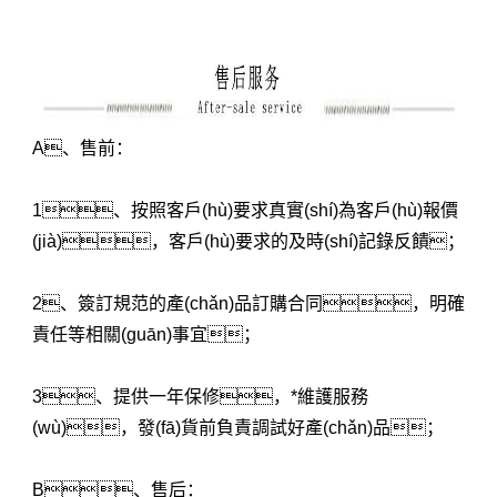
A、售前：
1、按照客戶(hù)要求真實(shí)為客戶(hù)報價
(jià)，客戶(hù)要求的及時(shí)記錄反饋；
2、簽訂規范的產(chǎn)品訂購合同，明確
責任等相關(guān)事宜；
3、提供一年保修，*維護服務
(wù)，發(fā)貨前負責調試好產(chǎn)品；
B、售后：