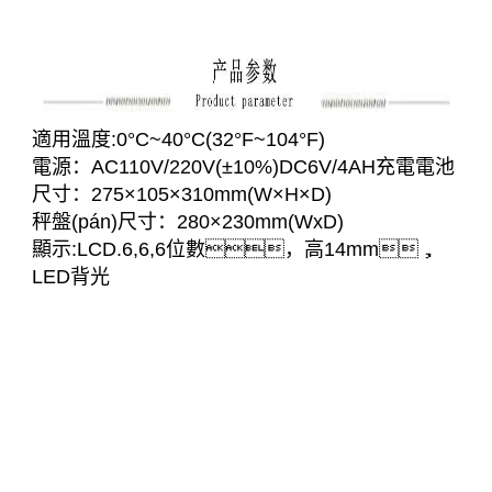
適用溫度:0°C~40°C(32°F~104°F)
電源：AC110V/220V(±10%)DC6V/4AH充電電池
尺寸：275×105×310mm(W×H×D)
秤盤(pán)尺寸：280×230mm(WxD)
顯示:LCD.6,6,6位數，高14mm，
LED背光