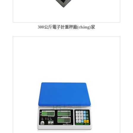
300公斤電子計重秤廠(chǎng)家