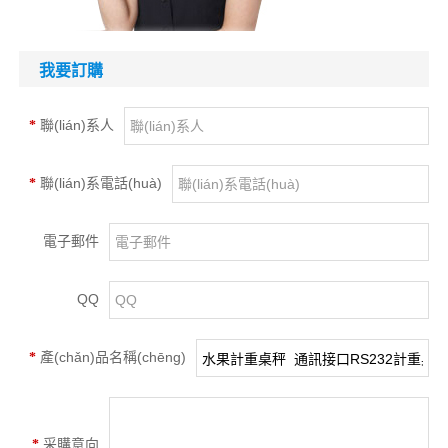
我要訂購
聯(lián)系人
*
聯(lián)系電話(huà)
*
電子郵件
QQ
產(chǎn)品名稱(chēng)
*
采購意向
*