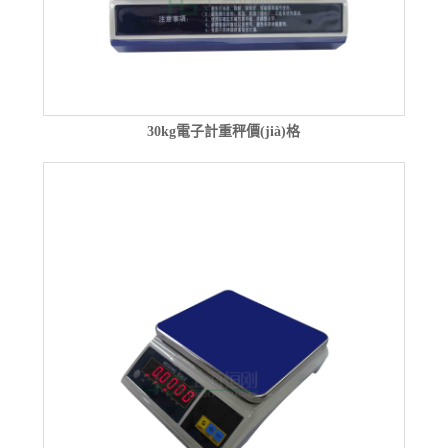
30kg電子計重秤價(jià)格