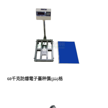
60千克防爆電子臺秤價(jià)格