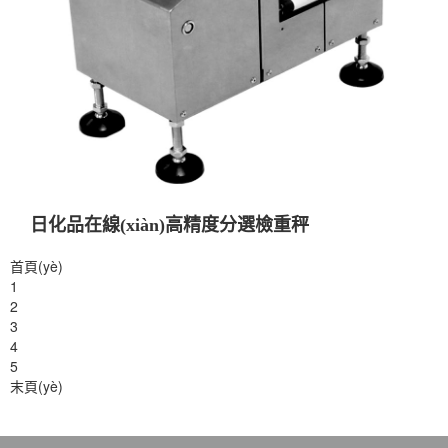
日化品在線(xiàn)高精度分選檢重秤
首頁(yè)
1
2
3
4
5
末頁(yè)