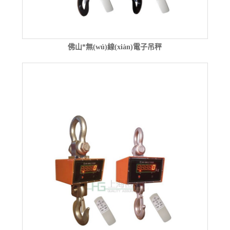
佛山*無(wú)線(xiàn)電子吊秤