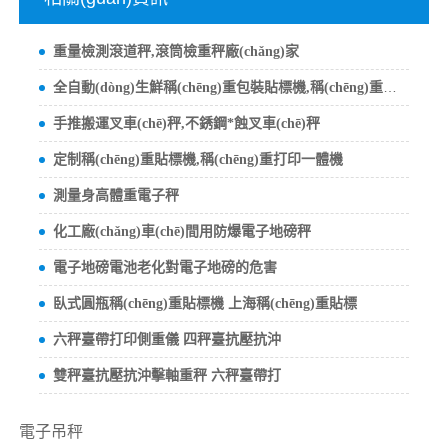
重量檢測滾道秤,滾筒檢重秤廠(chǎng)家
全自動(dòng)生鮮稱(chēng)重包裝貼標機,稱(chēng)重貼標
手推搬運叉車(chē)秤,不銹鋼*蝕叉車(chē)秤
定制稱(chēng)重貼標機,稱(chēng)重打印一體機
測量身高體重電子秤
化工廠(chǎng)車(chē)間用防爆電子地磅秤
電子地磅電池老化對電子地磅的危害
臥式圓瓶稱(chēng)重貼標機 上海稱(chēng)重貼標
六秤臺帶打印側重儀 四秤臺抗壓抗沖
雙秤臺抗壓抗沖擊軸重秤 六秤臺帶打
電子吊秤