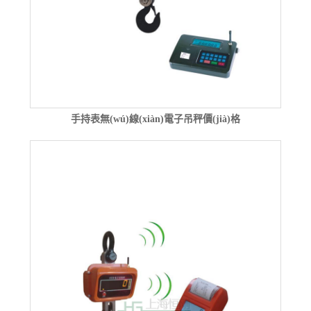
手持表無(wú)線(xiàn)電子吊秤價(jià)格