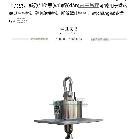
上。該款
*10t無(wú)線(xiàn)
電子吊秤
可*應用于鐵路
碼頭、鋼鐵冶金、能源礦山、廠(chǎng)礦企業
(yè)。