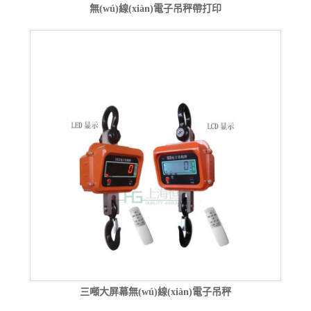
無(wú)線(xiàn)電子吊秤帶打印
三噸大屏幕無(wú)線(xiàn)電子吊秤