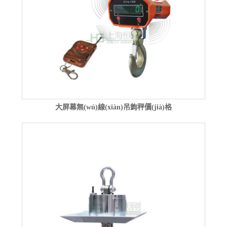
大屏幕無(wú)線(xiàn)吊鉤秤價(jià)格