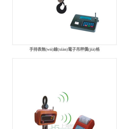
手持表無(wú)線(xiàn)電子吊秤價(jià)格