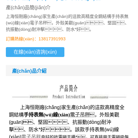
產(chǎn)品簡(jiǎn)介
上海恒剛廠(chǎng)家生產(chǎn)的這款高精度全鋼結構手持表無
(wú)線(xiàn)電子吊秤，外殼美觀(guān)、堅固、
抗振動(dòng)耐沖擊、防水*好。
訂購熱線(xiàn)：13817391993
在線(xiàn)咨詢(xún)
產(chǎn)品介紹
上海恒剛廠(chǎng)家生產(chǎn)的這款高精度全
鋼結構
手持表無(wú)線(xiàn)
電子吊秤
，外殼美觀
(guān)、堅固、抗振動(dòng)耐沖
擊、防水*好。該款
手持表無(wú)線
(xiàn)
電子吊秤
良好的抗電磁干擾*，可直接用于電磁吸盤