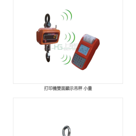
打印機雙面顯示吊秤 小量