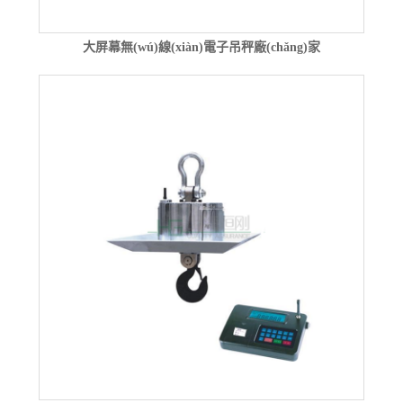
大屏幕無(wú)線(xiàn)電子吊秤廠(chǎng)家