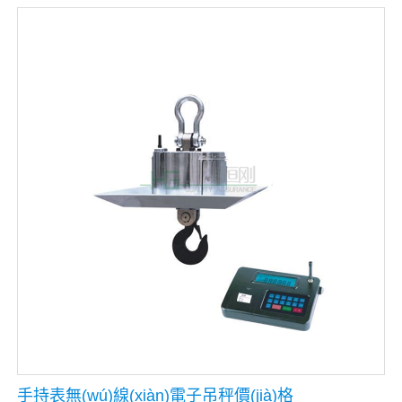
手持表無(wú)線(xiàn)電子吊秤價(jià)格