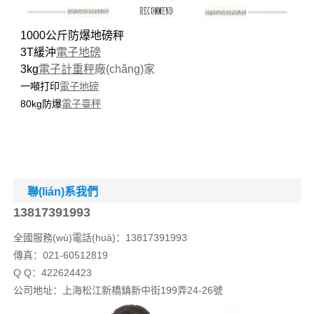
1000公斤防爆地磅秤
3T緩沖
電子地磅
3kg
電子計重秤
廠(chǎng)家
一噸打印
電子地磅
80kg防爆
電子臺秤
聯(lián)系我們
13817391993
全國服務(wù)電話(huà)：13817391993
傳真：021-60512819
Q Q：422624423
公司地址：上海松江新橋鎮新中街199弄24-26號