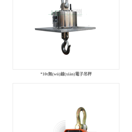
*10t無(wú)線(xiàn)電子吊秤