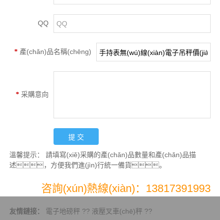
QQ
產(chǎn)品名稱(chēng)
*
采購意向
*
溫馨提示：
請填寫(xiě)采購的產(chǎn)品數量和產(chǎn)品描
述，方便我們進(jìn)行統一備貨。
咨詢(xún)熱線(xiàn)：13817391993
電子地磅秤
??
液壓叉車(chē)秤
??
友情鏈接：