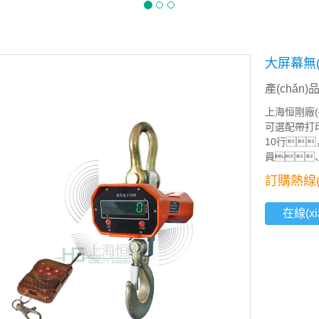
大屏幕無(w
產(chǎn)品
上海恒剛廠(c
可選配帶打
10行
員
訂購熱線(x
在線(xi