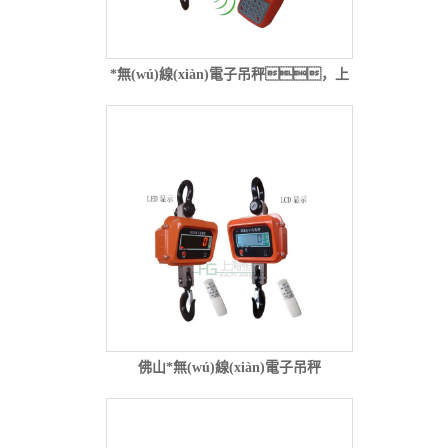
*無(wú)線(xiàn)電子吊秤，上
佛山*無(wú)線(xiàn)電子吊秤